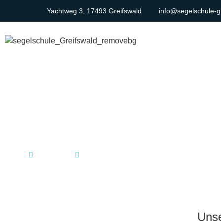
Yachtweg 3, 17493 Greifswald
info@segelschule-g
Anfrage stellen
Home
Gruppen
Anfrage stellen
Unse