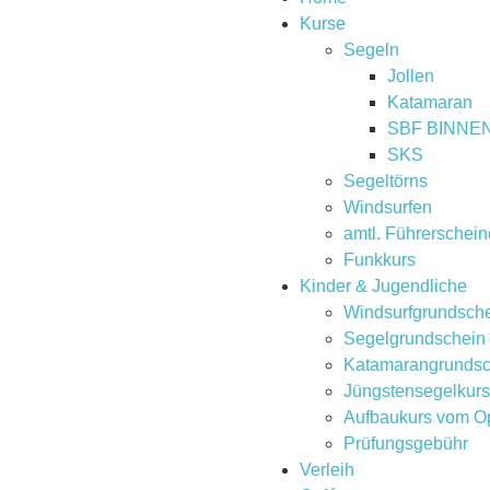
Kurse
Segeln
Jollen
Katamaran
SBF BINNE
SKS
Segeltörns
Windsurfen
amtl. Führerschein
Funkkurs
Kinder & Jugendliche
Windsurfgrundsche
Segelgrundschein 
Katamarangrundsch
Jüngstensegelkurs 
Aufbaukurs vom Opt
Prüfungsgebühr
Verleih