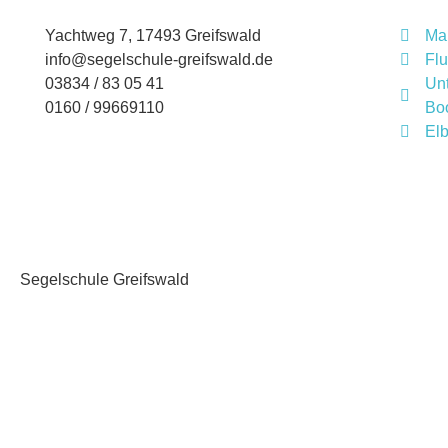
Yachtweg 7, 17493 Greifswald
Ma
info@segelschule-greifswald.de
Flu
03834 / 83 05 41
Unt
0160 / 99669110
Bo
Elb
Segelschule Greifswald