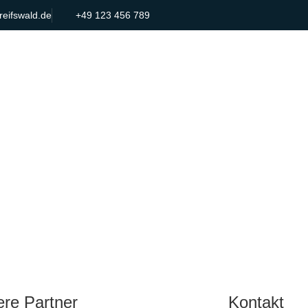
reifswald.de
+49 123 456 789
re Partner
Kontakt